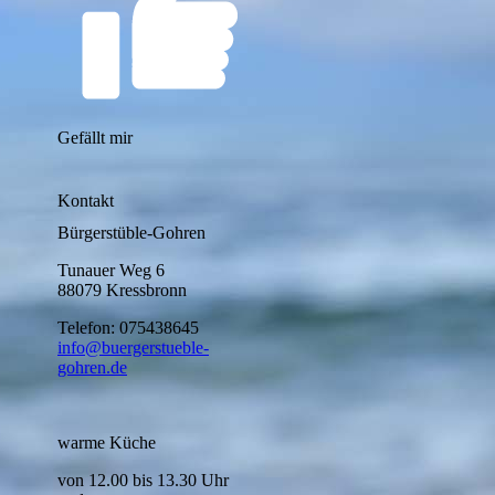
Gefällt mir
Kontakt
Bürgerstüble-Gohren
Tunauer Weg 6
88079 Kressbronn
Telefon: 075438645
info@buergerstueble-
gohren.de
warme Küche
von 12.00 bis 13.30 Uhr