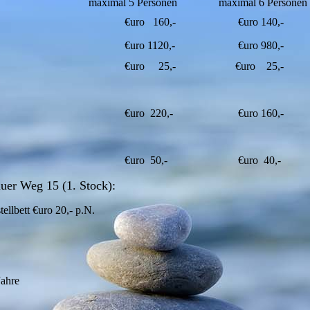
maximal 5 Personen
maximal 6 Personen
€uro 160,-
€uro 140,-
€uro 1120,-
€uro 980,-
€uro 25,-
€uro 25,-
€uro 220,-
€uro 160,-
€uro 50,-
€uro 40,-
uer Weg 15 (1. Stock):
tellbett €uro 20,- p.N.
Jahre