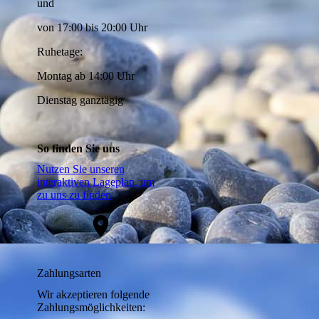
und
von 17:00 bis 20:00 Uhr
Ruhetage:
Montag ab 14:00 Uhr
Dienstag ganztägig
So finden Sie uns
Nutzen Sie unseren
interaktiven La­ge­plan, um
zu uns zu finden
Zahlungsarten
Wir akzeptieren folgende
Zahlungsmöglichkeiten: