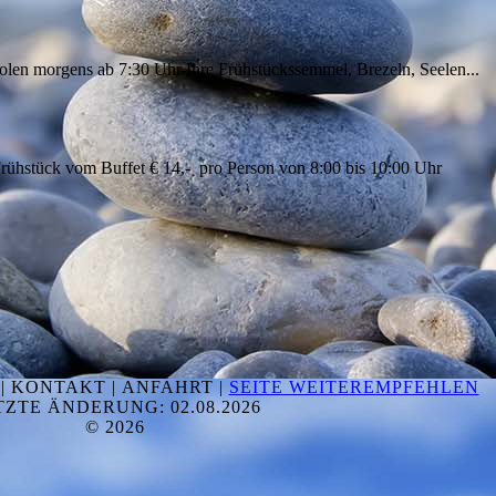
 holen morgens ab 7:30 Uhr Ihre Frühstückssemmel, Brezeln, Seelen...
rühstück vom Buffet € 14,- pro Person von 8:00 bis 10:00 Uhr
 | KONTAKT | ANFAHRT |
SEITE WEITEREMPFEHLEN
TZTE ÄNDERUNG: 02.08.2026
© 2026