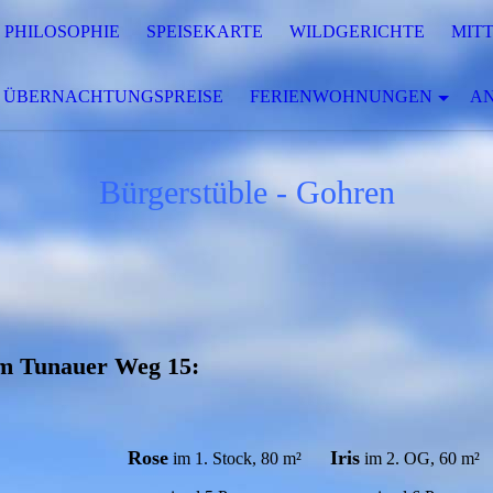
PHILOSOPHIE
SPEISEKARTE
WILDGERICHTE
MIT
ÜBERNACHTUNGSPREISE
FERIENWOHNUNGEN
A
Bürgerstüble - Gohren
im Tunauer Weg 15:
Rose
Iris
im 1. Stock, 80 m²
im 2. OG, 60 m²