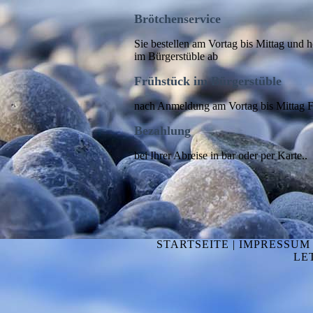
Brötchenservice
Sie bestellen am Vortag bis Mittag und
im Bürgerstüble ab
Frühstück im Bürgerstüble
nach Anmeldung am Vortag bis Mittag F
Bezahlung
bei Ihrer Abreise in bar oder per Karte..
STARTSEITE | IMPRESSUM
LE